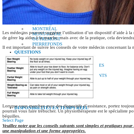
ZONES
CÔTE-DES-NEIGES
DORVAL
LACHINE
MONTRÉAL
Les médecins peuvent suggérer l’utilisation d’un dispositif d’aide à la
MONT-ROYAL
de gérer les aides à la marche, mais avec de la pratique, cela deviendr
OUTREMONT
PIERREFONDS
Il est important de suivre les conseils de votre médecin concernant la 
QUESTIONS
ACCIDENTS CNESST-SAAQ
RUBRIQUE FAQ ET THÉRAPEUTES
FAQ DES PAYMENTS ET FRAIS
FAQ DES VISITES ET TRAITEMENTS
BLOGUE
VIDÉOS
NOUS JOINDRE
Lorsque vous marchez avec des dispositifs d’assistance, portez toujours
DISPONIBILITÉS EN TEMPS RÉEL
pourrait vous faire trébucher. Un physiothérapeute est le spécialiste p
béquilles.
Select Page
Veuillez noter que les conseils suivants sont simples et pratiques pour 
une manipulation et une forme appropriées.