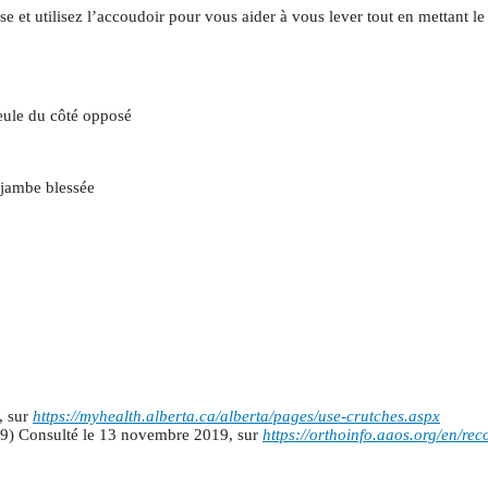
e et utilisez l’accoudoir pour vous aider à vous lever tout en mettant l
eule du côté opposé
 jambe blessée
, sur
https://myhealth.alberta.ca/alberta/pages/use-crutches.aspx
019) Consulté le 13 novembre 2019, sur
https://orthoinfo.aaos.org/en/re