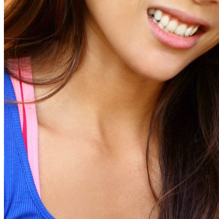
RÉUSSITES
PARTICIPATION COMMUNAUTAIRE
OPTIONS DE PAIEMENT
SERVICES
PHYSIOTHÉRAPIE
PILATES THÉRAPEUTIQUE
PHYSIOTHÉRAPIE À DOMICILE
ERGOTHÉRAPIE À DOMICILE
APPROCHE POSTURALE EN
PHYSIOTHÉRAPIE
READAPTATION PELVIENNE
MÉDECINE DU SPORT
ERGOTHÉRAPIE
ACCIDENTS DE TRAVAIL CNESST
ACUPUNCTURE
PSYCHOLOGIE
MASSOTHÉRAPIE
MASSAGE AU TRAVAIL
THÉRAPIE DE TRACTION POUR LA
DÉCOMPRESSION SPINALE
ORTHÈSES ET APPAREILS
ORTHOPÉDIQUES
ENTRAÎNEMENT PERSONALISÉ EN
RÉADAPTATION
OSTÉOPATHIE