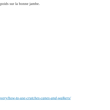
e poids sur la bonne jambe.
covery/how-to-use-crutches-canes-and-walkers/