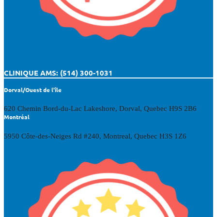
CLINIQUE AMS: (514) 300-1031
Dorval/Ouest de l'île
620 Chemin Bord-du-Lac Lakeshore, Dorval, Quebec H9S 2B6
Montréal
5950 Côte-des-Neiges Rd #240, Montreal, Quebec H3S 1Z6