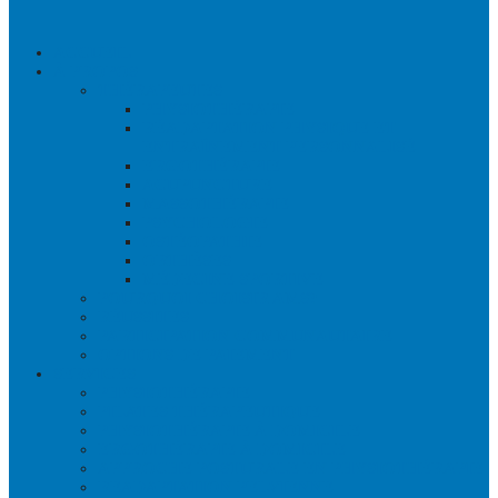
ACCUEIL
À PROPOS
THÉRAPEUTES
PHYSIOTHÉRAPIE
RÉADAPTATION PHYSIQUE ET
ENTRAÎNEMENT PERSONNALISÉ
ERGOTHÉRAPIE
ACUPUNCTURE
MASSOTHÉRAPIE
PSYCHOLOGIE
OSTÉOPATHIE
ORTHÈSES
MÉDECINE SPORTIVE
POURQUOI CHOISIR AMS?
RÉUSSITES
PARTICIPATION COMMUNAUTAIRE
OPTIONS DE PAIEMENT
SERVICES
PHYSIOTHÉRAPIE
PILATES THÉRAPEUTIQUE
PHYSIOTHÉRAPIE À DOMICILE
ERGOTHÉRAPIE À DOMICILE
APPROCHE POSTURALE EN PHYSIOTHÉRAPIE
READAPTATION PELVIENNE