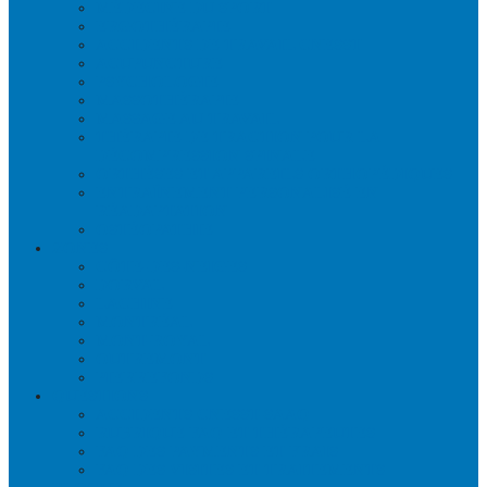
MÉDECINE DU SPORT
ERGOTHÉRAPIE
ACCIDENTS DE TRAVAIL CNESST
ACUPUNCTURE
PSYCHOLOGIE
MASSOTHÉRAPIE
MASSAGE AU TRAVAIL
THÉRAPIE DE TRACTION POUR LA
DÉCOMPRESSION SPINALE
ORTHÈSES ET APPAREILS ORTHOPÉDIQUES
ENTRAÎNEMENT PERSONALISÉ EN
RÉADAPTATION
OSTÉOPATHIE
ZONES
CÔTE-DES-NEIGES
DORVAL
LACHINE
MONTRÉAL
MONT-ROYAL
OUTREMONT
PIERREFONDS
QUESTIONS
ACCIDENTS CNESST-SAAQ
RUBRIQUE FAQ ET THÉRAPEUTES
FAQ DES PAYMENTS ET FRAIS
FAQ DES VISITES ET TRAITEMENTS