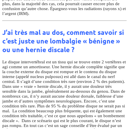
plus, dans la majorité des cas, cela pourrait causer encore plus de
confusion qu’autre chose. Épargnez-vous les radiations (rayons x) et
l’argent (IRM).
J’ai très mal au dos, comment savoir si
c’est juste une lombalgie « bénigne »
ou une hernie discale ?
Le disque intervertébral est un tissu qui se trouve entre 2 vertèbres et
agi comme un amortisseur. Une hernie discale complète signifie que
la couche externe du disque est rompue et le contenu du disque
interne (appelé nucleus pulposus) est allé dans le canal du nerf
central. Il s’agit d’une condition très rare (environ 2 % des patients).
Dans une « vraie » hernie discale, il y aurait une douleur très
sensible dans la jambe, généralement au-dessous du genou. Dans de
nombreux cas, il n’y aurait aucune douleur dorsale, faiblesse d’une
jambe et d’autres symptômes neurologiques. Encore, c’est une
condition très rare. Plus de 95 % du problème disque ne serait pas si
mal. La condition beaucoup plus fréquente, qui est également une
condition très traitable, c’est ce que nous appelons « un bombement
discale ». Dans ce scénario qui est le plus courant, le disque n’est
pas rompu. En tout cas c’est un sage conseille d’être évalué par un