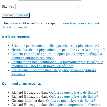
Site web
This site uses Akismet to reduce spam.
Learn how your comment
data is processed.
Articles récents
Sciatique persistante : quelle approche est la plus efficace ?
Hernie discale : la physiothérapie peut-elle éviter la chirurgie ?
Chaleur et mobilité : pourquoi opter pour la physiothérapie à
domicile durant la canicule ?
Récupération post-commotion : la physiothérapie, la clé pour
retourner au sport et au travail en sécurité
Courir sans fuites urinaires : la physio pelvienne pour les
sportives
Commentaires récents
Richard Bouzaglou
dans
Qu’est ce que le kyste de Baker?
Richard Bouzaglou
dans
Qu’est ce que le kyste de Baker?
Gislaine Lheritier
dans
Qu’est ce que le kyste de Baker?
Richard Bouzaglou
dans
Sciatique : comprendre, prévenir et