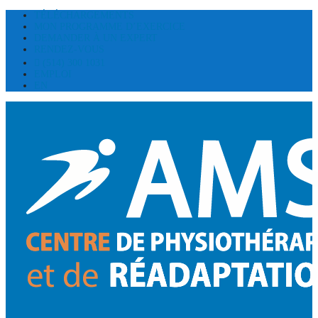
TÉLÉCHARGEMENTS
MON PROGRAMME D’EXERCICE
DEMANDER À UN EXPERT
RENDEZ-VOUS
(514) 300 1031
EMPLOI
EN