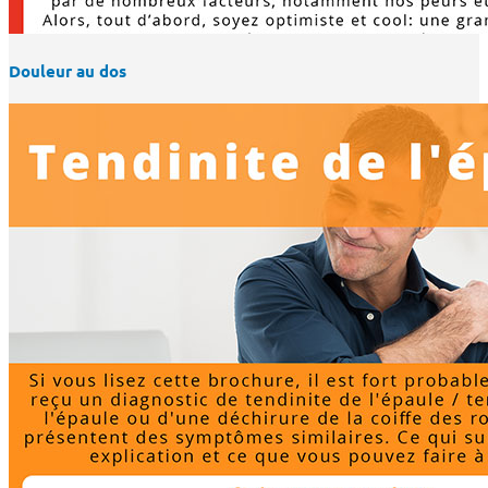
Douleur au dos