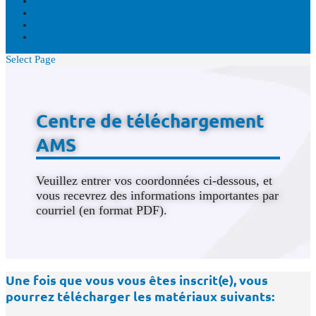
BLOGUE
VIDÉOS
NOUS JOINDRE
DISPONIBILITÉS EN TEMPS RÉEL
Select Page
Centre de téléchargement
AMS
Veuillez entrer vos coordonnées ci-dessous, et
vous recevrez des informations importantes par
courriel (en format PDF).
Une fois que vous vous êtes inscrit(e), vous
pourrez télécharger les matériaux suivants: