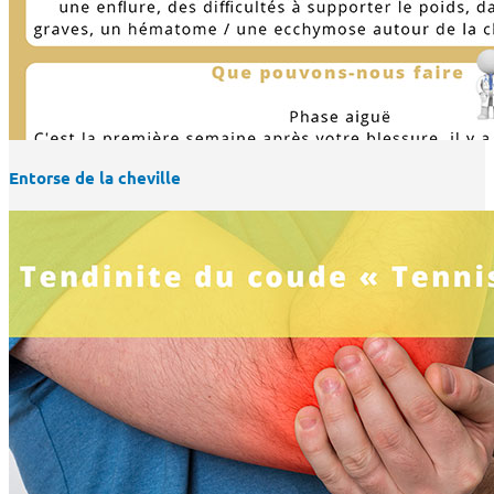
Entorse de la cheville