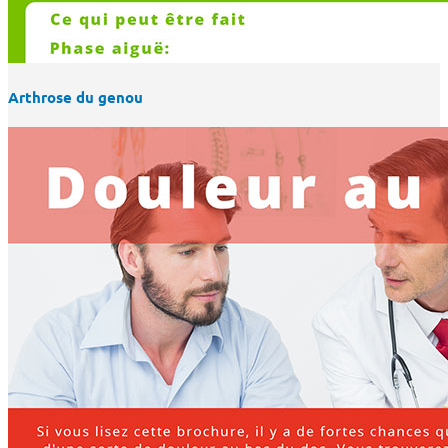
Arthrose du genou