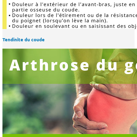
Tendinite du coude