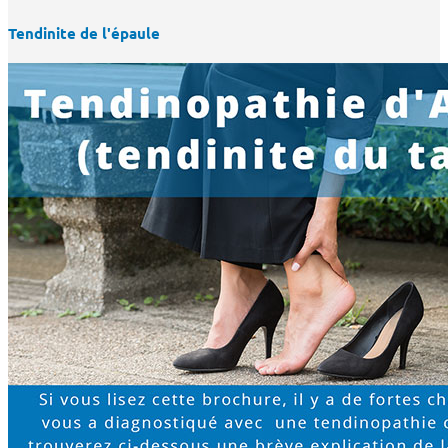
Tendinite de l'épaule