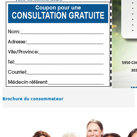
Brochure du consommateur