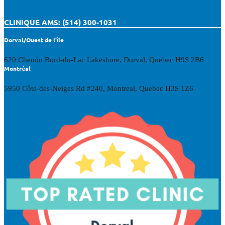
CLINIQUE AMS: (514) 300-1031
Dorval/Ouest de l'île
620 Chemin Bord-du-Lac Lakeshore, Dorval, Quebec H9S 2B6
Montréal
5950 Côte-des-Neiges Rd #240, Montreal, Quebec H3S 1Z6