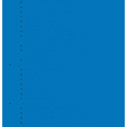
MÉDECINE DU SPORT
ERGOTHÉRAPIE
ACCIDENTS DE TRAVAIL CNESST
ACUPUNCTURE
PSYCHOLOGIE
MASSOTHÉRAPIE
MASSAGE AU TRAVAIL
THÉRAPIE DE TRACTION POUR LA
DÉCOMPRESSION SPINALE
ORTHÈSES ET APPAREILS ORTHOPÉDIQUES
ENTRAÎNEMENT PERSONALISÉ EN
RÉADAPTATION
OSTÉOPATHIE
ZONES
CÔTE-DES-NEIGES
DORVAL
LACHINE
MONTRÉAL
MONT-ROYAL
OUTREMONT
PIERREFONDS
QUESTIONS
ACCIDENTS CNESST-SAAQ
RUBRIQUE FAQ ET THÉRAPEUTES
FAQ DES PAYMENTS ET FRAIS
FAQ DES VISITES ET TRAITEMENTS