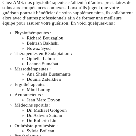
Chez AMS, nos physiothérapeutes s’allient à d’autres prestataires de
soins aux compétences connexes. Lorsqu’ils jugent que votre
guérison pourrait bénéficier de soins supplémentaires, ils collaborent
alors avec d’autres professionnels afin de former une meilleure
équipe pour assurer votre guérison. En voici quelques-uns :
Physiothérapeutes :
Richard Bouzaglou
Behtash Bakhshi
Nowaz Syed
Thérapeutes en Réadaptation :
Ophelie Lebon
Leanna Sumabat
Massothérapeutes :
Ana Sheila Bustamante
Dounia Zidelkheir
Ergothérapeutes :
Mimi Luong
Acupuncteurs :
Jean Marc Doyon
Médecins sportifs :
Dr. Michael Golgoon
Dr. Ashwin Sairam
Dr. Roberto Lin
Orthésiste-prothésiste :
Sylvie Boileau
Psychologue :