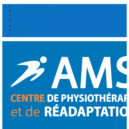
TÉLÉCHARGEMENTS
MON PROGRAMME D’EXERCICE
DEMANDER À UN EXPERT
RENDEZ-VOUS
(514) 300 1031
EMPLOI
EN