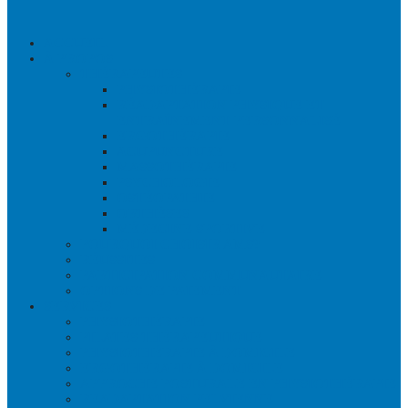
ACCUEIL
À PROPOS
THÉRAPEUTES
PHYSIOTHÉRAPIE
RÉADAPTATION PHYSIQUE ET
ENTRAÎNEMENT PERSONNALISÉ
ERGOTHÉRAPIE
ACUPUNCTURE
MASSOTHÉRAPIE
PSYCHOLOGIE
OSTÉOPATHIE
ORTHÈSES
MÉDECINE SPORTIVE
POURQUOI CHOISIR AMS?
RÉUSSITES
PARTICIPATION COMMUNAUTAIRE
OPTIONS DE PAIEMENT
SERVICES
PHYSIOTHÉRAPIE
PILATES THÉRAPEUTIQUE
PHYSIOTHÉRAPIE À DOMICILE
ERGOTHÉRAPIE À DOMICILE
APPROCHE POSTURALE EN PHYSIOTHÉRAPIE
READAPTATION PELVIENNE