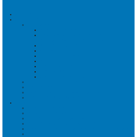
ACCUEIL
À PROPOS
THÉRAPEUTES
PHYSIOTHÉRAPIE
RÉADAPTATION PHYSIQUE ET
ENTRAÎNEMENT PERSONNALISÉ
ERGOTHÉRAPIE
ACUPUNCTURE
MASSOTHÉRAPIE
PSYCHOLOGIE
OSTÉOPATHIE
ORTHÈSES
MÉDECINE SPORTIVE
POURQUOI CHOISIR AMS?
RÉUSSITES
PARTICIPATION COMMUNAUTAIRE
OPTIONS DE PAIEMENT
SERVICES
PHYSIOTHÉRAPIE
PILATES THÉRAPEUTIQUE
PHYSIOTHÉRAPIE À DOMICILE
ERGOTHÉRAPIE À DOMICILE
APPROCHE POSTURALE EN PHYSIOTHÉRAPIE
READAPTATION PELVIENNE