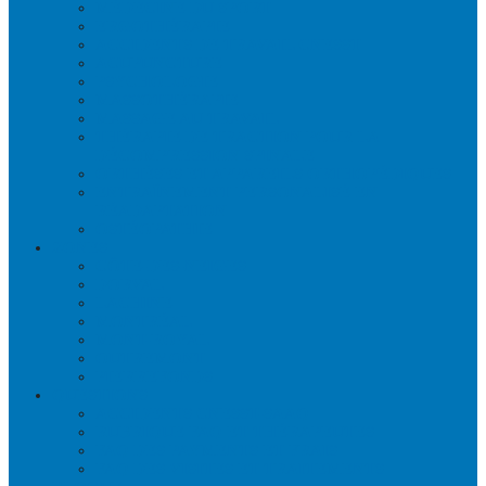
MÉDECINE DU SPORT
ERGOTHÉRAPIE
ACCIDENTS DE TRAVAIL CNESST
ACUPUNCTURE
PSYCHOLOGIE
MASSOTHÉRAPIE
MASSAGE AU TRAVAIL
THÉRAPIE DE TRACTION POUR LA
DÉCOMPRESSION SPINALE
ORTHÈSES ET APPAREILS ORTHOPÉDIQUES
ENTRAÎNEMENT PERSONALISÉ EN
RÉADAPTATION
OSTÉOPATHIE
ZONES
CÔTE-DES-NEIGES
DORVAL
LACHINE
MONTRÉAL
MONT-ROYAL
OUTREMONT
PIERREFONDS
QUESTIONS
ACCIDENTS CNESST-SAAQ
RUBRIQUE FAQ ET THÉRAPEUTES
FAQ DES PAYMENTS ET FRAIS
FAQ DES VISITES ET TRAITEMENTS