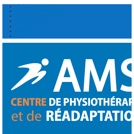
TÉLÉCHARGEMENTS
MON PROGRAMME D’EXERCICE
DEMANDER À UN EXPERT
RENDEZ-VOUS
(514) 300 1031
EMPLOI
EN