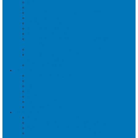
MÉDECINE DU SPORT
ERGOTHÉRAPIE
ACCIDENTS DE TRAVAIL CNESST
ACUPUNCTURE
PSYCHOLOGIE
MASSOTHÉRAPIE
MASSAGE AU TRAVAIL
THÉRAPIE DE TRACTION POUR LA
DÉCOMPRESSION SPINALE
ORTHÈSES ET APPAREILS ORTHOPÉDIQUES
ENTRAÎNEMENT PERSONALISÉ EN
RÉADAPTATION
OSTÉOPATHIE
ZONES
CÔTE-DES-NEIGES
DORVAL
LACHINE
MONTRÉAL
MONT-ROYAL
OUTREMONT
PIERREFONDS
QUESTIONS
ACCIDENTS CNESST-SAAQ
RUBRIQUE FAQ ET THÉRAPEUTES
FAQ DES PAYMENTS ET FRAIS
FAQ DES VISITES ET TRAITEMENTS