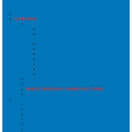
ACCUEIL
À PROPOS
THÉRAPEUTES
PHYSIOTHÉRAPIE
RÉADAPTATION PHYSIQUE ET
ENTRAÎNEMENT PERSONNALISÉ
ERGOTHÉRAPIE
ACUPUNCTURE
MASSOTHÉRAPIE
PSYCHOLOGIE
OSTÉOPATHIE
ORTHÈSES
MÉDECINE SPORTIVE
POURQUOI CHOISIR AMS?
RÉUSSITES
PARTICIPATION COMMUNAUTAIRE
OPTIONS DE PAIEMENT
SERVICES
PHYSIOTHÉRAPIE
PILATES THÉRAPEUTIQUE
PHYSIOTHÉRAPIE À DOMICILE
ERGOTHÉRAPIE À DOMICILE
APPROCHE POSTURALE EN PHYSIOTHÉRAPIE
READAPTATION PELVIENNE