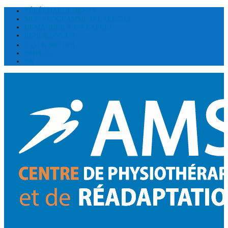
TÉLÉCHARGEMENTS
MON PROGRAMME D’EXERCICE
DEMANDER À UN EXPERT
RENDEZ-VOUS
(514) 300 1031
EMPLOI
EN