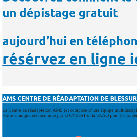
un dépistage gratuit
aujourd’hui en télépho
résérvez en ligne i
AMS CENTRE DE RÉADAPTATION DE BLESSUR
Le Centre de réadaptation AMS est compose d’une équipe multidisciplin
Notre Clinique est reconnue par la CNESST et la SAAQ pour les traiteme