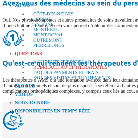
Avez-vous des médecins au sein du pers
ZONES
CÔTE-DES-NEIGES
DORVAL
Oui. Nos physiothérapeutes et autres prestataires de soins travaillent
LACHINE
d’une clinique à l’autre, et cela vous permet d’obtenir des commentaire
MONTRÉAL
MONT-ROYAL
OUTREMONT
PIERREFONDS
QUESTIONS
Qu'est-ce qui rendent les thérapeutes d
ACCIDENTS CNESST-SAAQ
RUBRIQUE FAQ ET THÉRAPEUTES
FAQ DES PAYMENTS ET FRAIS
FAQ DES VISITES ET TRAITEMENTS
Les thérapeutes d’AMS ont une formation avancée dans leur domaine. 
d’autres professionnels et sont de plus disposés à se référer à d’autr
BLOGUE
complications orthopédiques complexes, y compris ceux liés au cou, a
VIDÉOS
NOUS JOINDRE
DISPONIBILITÉS EN TEMPS RÉEL
Select Page