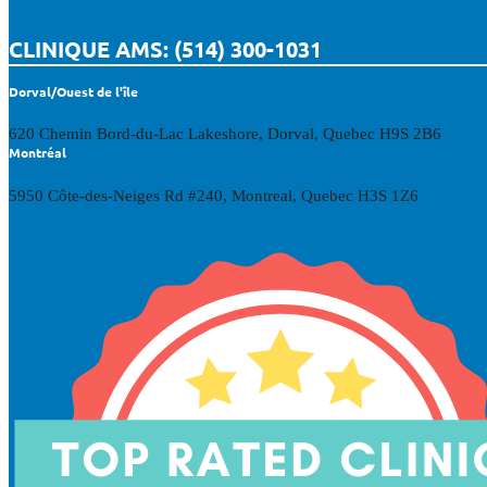
CLINIQUE AMS: (514) 300-1031
Dorval/Ouest de l'île
620 Chemin Bord-du-Lac Lakeshore, Dorval, Quebec H9S 2B6
Montréal
5950 Côte-des-Neiges Rd #240, Montreal, Quebec H3S 1Z6