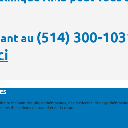
(514) 300-103
nant au
ci
ES
aire incluant des physiothérapeutes, des médecins, des ergothérapeutes,
nts d’accidents de travail et de la route.