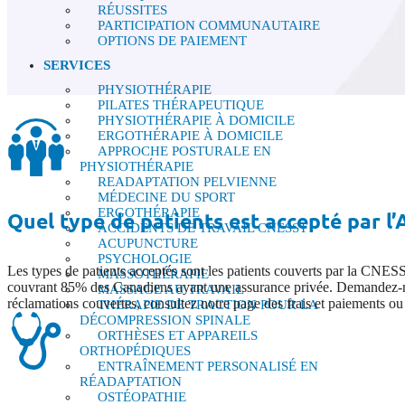
RÉUSSITES
PARTICIPATION COMMUNAUTAIRE
OPTIONS DE PAIEMENT
SERVICES
PHYSIOTHÉRAPIE
PILATES THÉRAPEUTIQUE
PHYSIOTHÉRAPIE À DOMICILE
ERGOTHÉRAPIE À DOMICILE
APPROCHE POSTURALE EN
PHYSIOTHÉRAPIE
READAPTATION PELVIENNE
MÉDECINE DU SPORT
ERGOTHÉRAPIE
Quel type de patients est accepté par l
ACCIDENTS DE TRAVAIL CNESST
ACUPUNCTURE
PSYCHOLOGIE
Les types de patients acceptés sont les patients couverts par la CNES
MASSOTHÉRAPIE
couvrant 85% des Canadiens ayant une assurance privée. Demandez-nous
MASSAGE AU TRAVAIL
réclamations couvertes, consultez notre page des frais et paiements o
THÉRAPIE DE TRACTION POUR LA
DÉCOMPRESSION SPINALE
ORTHÈSES ET APPAREILS
ORTHOPÉDIQUES
ENTRAÎNEMENT PERSONALISÉ EN
RÉADAPTATION
OSTÉOPATHIE