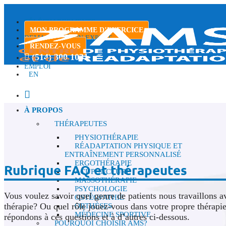
TÉLÉCHARGEMENTS
MON PROGRAMME D’EXERCICE
DEMANDER À UN EXPERT
RENDEZ-VOUS
(514) 300 1031
EMPLOI
EN
À PROPOS
THÉRAPEUTES
PHYSIOTHÉRAPIE
RÉADAPTATION PHYSIQUE ET
ENTRAÎNEMENT PERSONNALISÉ
ERGOTHÉRAPIE
Rubrique FAQ et thérapeutes
ACUPUNCTURE
MASSOTHÉRAPIE
PSYCHOLOGIE
Vous voulez savoir quel genre de patients nous travaillons
OSTÉOPATHIE
thérapie? Ou quel rôle jouez-vous dans votre propre thérapi
ORTHÈSES
MÉDECINE SPORTIVE
répondons à ces questions et à d’autres ci-dessous.
POURQUOI CHOISIR AMS?