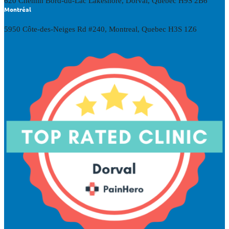
620 Chemin Bord-du-Lac Lakeshore, Dorval, Quebec H9S 2B6
Montréal
5950 Côte-des-Neiges Rd #240, Montreal, Quebec H3S 1Z6