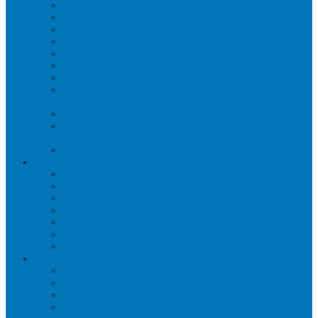
MÉDECINE DU SPORT
ERGOTHÉRAPIE
ACCIDENTS DE TRAVAIL CNESST
ACUPUNCTURE
PSYCHOLOGIE
MASSOTHÉRAPIE
MASSAGE AU TRAVAIL
THÉRAPIE DE TRACTION POUR LA
DÉCOMPRESSION SPINALE
ORTHÈSES ET APPAREILS ORTHOPÉDIQUES
ENTRAÎNEMENT PERSONALISÉ EN
RÉADAPTATION
OSTÉOPATHIE
ZONES
CÔTE-DES-NEIGES
DORVAL
LACHINE
MONTRÉAL
MONT-ROYAL
OUTREMONT
PIERREFONDS
QUESTIONS
ACCIDENTS CNESST-SAAQ
RUBRIQUE FAQ ET THÉRAPEUTES
FAQ DES PAYMENTS ET FRAIS
FAQ DES VISITES ET TRAITEMENTS