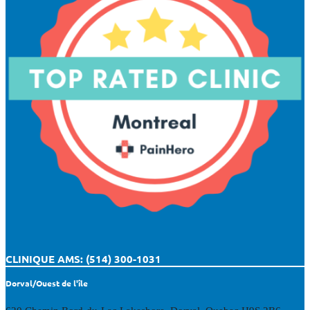
CLINIQUE AMS: (514) 300-1031
Dorval/Ouest de l'île