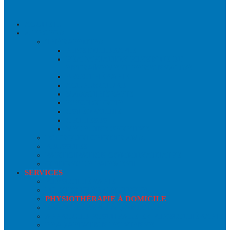
ACCUEIL
À PROPOS
THÉRAPEUTES
PHYSIOTHÉRAPIE
RÉADAPTATION PHYSIQUE ET
ENTRAÎNEMENT PERSONNALISÉ
ERGOTHÉRAPIE
ACUPUNCTURE
MASSOTHÉRAPIE
PSYCHOLOGIE
OSTÉOPATHIE
ORTHÈSES
MÉDECINE SPORTIVE
POURQUOI CHOISIR AMS?
RÉUSSITES
PARTICIPATION COMMUNAUTAIRE
OPTIONS DE PAIEMENT
SERVICES
PHYSIOTHÉRAPIE
PILATES THÉRAPEUTIQUE
PHYSIOTHÉRAPIE À DOMICILE
ERGOTHÉRAPIE À DOMICILE
APPROCHE POSTURALE EN PHYSIOTHÉRAPIE
READAPTATION PELVIENNE