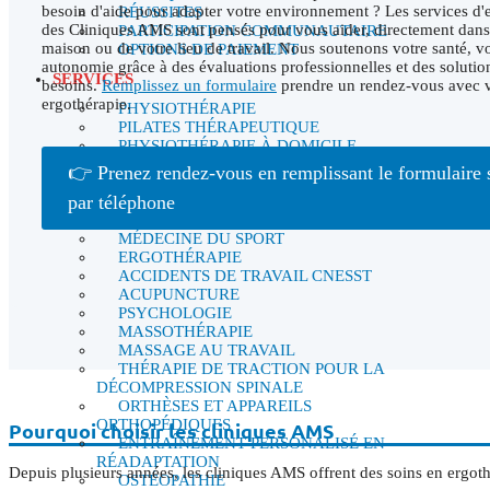
besoin d'aide pour adapter votre environnement ? Les services d'
RÉUSSITES
des Cliniques AMS sont pensés pour vous aider, directement dans 
PARTICIPATION COMMUNAUTAIRE
maison ou de votre lieu de travail. Nous soutenons votre santé, vo
OPTIONS DE PAIEMENT
autonomie grâce à des évaluations professionnelles et des solutio
SERVICES
besoins.
Remplissez un formulaire
prendre un rendez-vous avec vo
ergothérapie.
PHYSIOTHÉRAPIE
PILATES THÉRAPEUTIQUE
PHYSIOTHÉRAPIE À DOMICILE
ERGOTHÉRAPIE À DOMICILE
👉 Prenez rendez-vous en remplissant le formulaire 
APPROCHE POSTURALE EN
par téléphone
PHYSIOTHÉRAPIE
READAPTATION PELVIENNE
MÉDECINE DU SPORT
ERGOTHÉRAPIE
ACCIDENTS DE TRAVAIL CNESST
ACUPUNCTURE
PSYCHOLOGIE
MASSOTHÉRAPIE
MASSAGE AU TRAVAIL
THÉRAPIE DE TRACTION POUR LA
DÉCOMPRESSION SPINALE
ORTHÈSES ET APPAREILS
ORTHOPÉDIQUES
Pourquoi choisir les cliniques AMS
ENTRAÎNEMENT PERSONALISÉ EN
RÉADAPTATION
Depuis plusieurs années, les cliniques AMS offrent des soins en ergoth
OSTÉOPATHIE