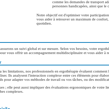
comme les demandes de transport ada
personnes handicapées, ainsi que le 
Notre objectif est d'optimiser votre participatio
vous aider à retrouver un maximum de confort, 
quotidien.
urons un suivi global et sur mesure. Selon vos besoins, votre ergothé
ur vous offrir un accompagnement multidisciplinaire et vous aider à re
r
u les limitations, nos professionnels en ergothérapie évaluent comment
éaliser. Ils analysent l'interaction complexe entre ces éléments pour éla
eils pour adapter vos méthodes de travail ou vos tâches, ou des modific
es ; elle peut aussi impliquer des évaluations ergonomiques de votre lie
ches complexes.
icile