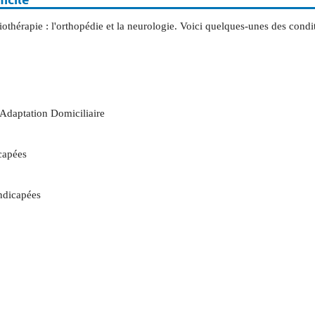
thérapie : l'orthopédie et la neurologie. Voici quelques-unes des condi
daptation Domiciliaire
capées
andicapées