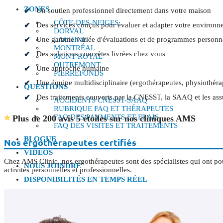
ZONES
Un soutien professionnel directement dans votre maison
CÔTE-DES-NEIGES
Des services conçus pour évaluer et adapter votre environn
DORVAL
Une gamme variée d'évaluations et de programmes personna
LACHINE
MONTRÉAL
Des solutions concrètes livrées chez vous
MONT-ROYAL
OUTREMONT
Une approche humaine
PIERREFONDS
Une équipe multidisciplinaire (ergothérapeutes, physiothéra
QUESTIONS
Des traitements couverts par la CNESST, la SAAQ et les ass
ACCIDENTS CNESST-SAAQ
RUBRIQUE FAQ ET THÉRAPEUTES
⭐
FAQ DES PAYMENTS ET FRAIS
Plus de 200 avis 5 étoiles sur nos cliniques AMS
FAQ DES VISITES ET TRAITEMENTS
BLOGUE
Nos ergothérapeutes certifiés
VIDÉOS
Chez AMS Clinic, nos ergothérapeutes sont des spécialistes qui ont pou
NOUS JOINDRE
activités personnelles et professionnelles.
DISPONIBILITÉS EN TEMPS RÉEL
Select Page