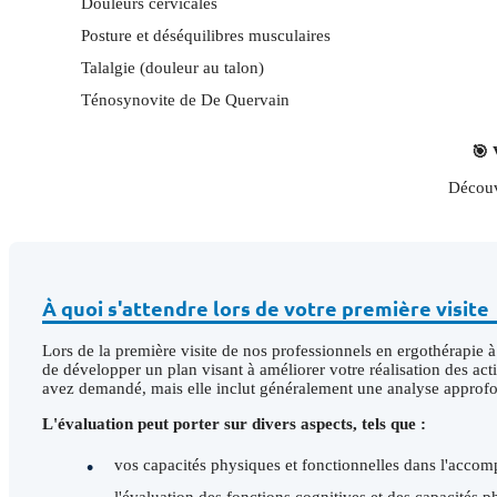
Douleurs cervicales
Posture et déséquilibres musculaires
Talalgie (douleur au talon)
Ténosynovite de De Quervain
🎯 
Découv
À quoi s'attendre lors de votre première visite
Lors de la première visite de nos professionnels en ergothérapie 
de développer un plan visant à améliorer votre réalisation des ac
avez demandé, mais elle inclut généralement une analyse approfon
L'évaluation peut porter sur divers aspects, tels que :
vos capacités physiques et fonctionnelles dans l'accom
l'évaluation des fonctions cognitives et des capacités p