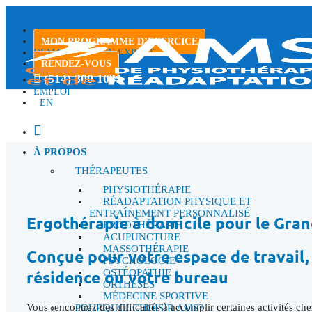
TÉLÉCHARGEMENTS
MON PROGRAMME D’EXERCICE
DEMANDER À UN EXPERT
RENDEZ-VOUS
(514) 300 1031
EMPLOI
EN
À PROPOS
THÉRAPEUTES
PHYSIOTHÉRAPIE
RÉADAPTATION PHYSIQUE ET
ENTRAÎNEMENT PERSONNALISÉ
Ergothérapie à domicile pour le Gra
ERGOTHÉRAPIE
ACUPUNCTURE
MASSOTHÉRAPIE
Conçue pour votre espace de travail,
PSYCHOLOGIE
OSTÉOPATHIE
résidence ou votre bureau
ORTHÈSES
MÉDECINE SPORTIVE
Vous rencontrez des difficultés à accomplir certaines activités c
POURQUOI CHOISIR AMS?