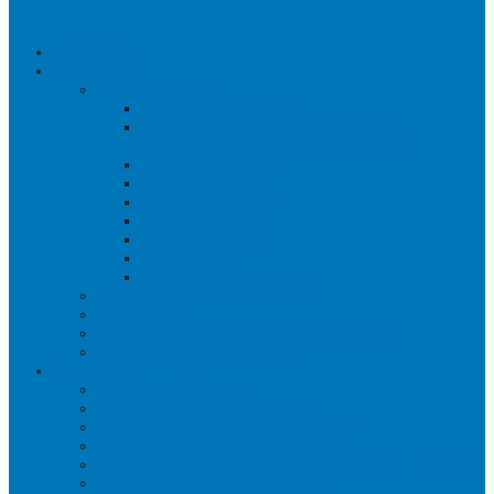
ACCUEIL
À PROPOS
THÉRAPEUTES
PHYSIOTHÉRAPIE
RÉADAPTATION PHYSIQUE ET
ENTRAÎNEMENT PERSONNALISÉ
ERGOTHÉRAPIE
ACUPUNCTURE
MASSOTHÉRAPIE
PSYCHOLOGIE
OSTÉOPATHIE
ORTHÈSES
MÉDECINE SPORTIVE
POURQUOI CHOISIR AMS?
RÉUSSITES
PARTICIPATION COMMUNAUTAIRE
OPTIONS DE PAIEMENT
SERVICES
PHYSIOTHÉRAPIE
PILATES THÉRAPEUTIQUE
PHYSIOTHÉRAPIE À DOMICILE
ERGOTHÉRAPIE À DOMICILE
APPROCHE POSTURALE EN PHYSIOTHÉRAPIE
READAPTATION PELVIENNE