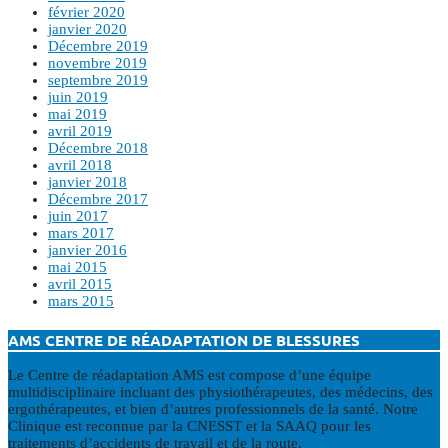
février 2020
janvier 2020
Décembre 2019
novembre 2019
septembre 2019
juin 2019
mai 2019
avril 2019
Décembre 2018
avril 2018
janvier 2018
Décembre 2017
juin 2017
mars 2017
janvier 2016
mai 2015
avril 2015
mars 2015
AMS CENTRE DE RÉADAPTATION DE BLESSURES
Le Centre de réadaptation AMS est compose d’une équipe
multidisciplinaire incluant des physiothérapeutes, des médecins, des
ergothérapeutes, et bien d’autres professionnels de la santé. Notre
Clinique est reconnue par la CNESST et la SAAQ pour les
traitements d’accidents de travail et de la route.