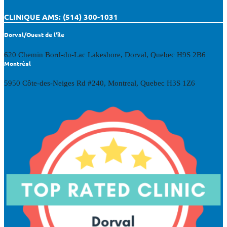
CLINIQUE AMS: (514) 300-1031
Dorval/Ouest de l'île
620 Chemin Bord-du-Lac Lakeshore, Dorval, Quebec H9S 2B6
Montréal
5950 Côte-des-Neiges Rd #240, Montreal, Quebec H3S 1Z6