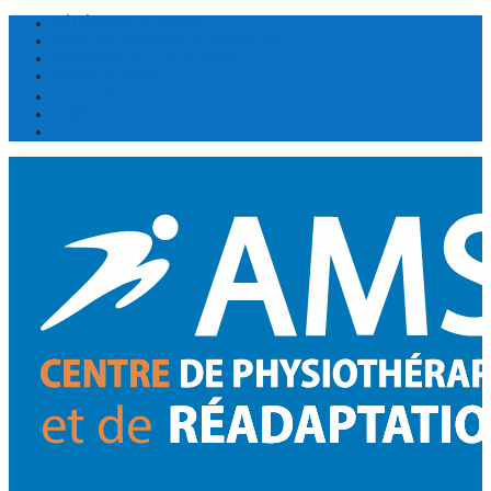
TÉLÉCHARGEMENTS
MON PROGRAMME D’EXERCICE
DEMANDER À UN EXPERT
RENDEZ-VOUS
(514) 300 1031
EMPLOI
EN