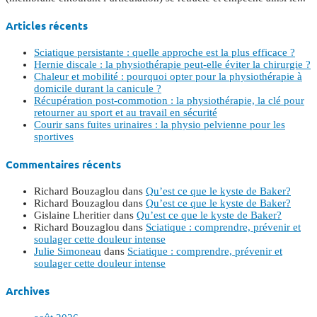
Articles récents
Sciatique persistante : quelle approche est la plus efficace ?
Hernie discale : la physiothérapie peut-elle éviter la chirurgie ?
Chaleur et mobilité : pourquoi opter pour la physiothérapie à
domicile durant la canicule ?
Récupération post-commotion : la physiothérapie, la clé pour
retourner au sport et au travail en sécurité
Courir sans fuites urinaires : la physio pelvienne pour les
sportives
Commentaires récents
Richard Bouzaglou
dans
Qu’est ce que le kyste de Baker?
Richard Bouzaglou
dans
Qu’est ce que le kyste de Baker?
Gislaine Lheritier
dans
Qu’est ce que le kyste de Baker?
Richard Bouzaglou
dans
Sciatique : comprendre, prévenir et
soulager cette douleur intense
Julie Simoneau
dans
Sciatique : comprendre, prévenir et
soulager cette douleur intense
Archives