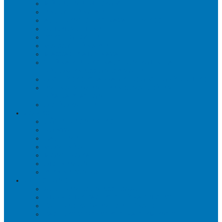
MÉDECINE DU SPORT
ERGOTHÉRAPIE
ACCIDENTS DE TRAVAIL CNESST
ACUPUNCTURE
PSYCHOLOGIE
MASSOTHÉRAPIE
MASSAGE AU TRAVAIL
THÉRAPIE DE TRACTION POUR LA
DÉCOMPRESSION SPINALE
ORTHÈSES ET APPAREILS ORTHOPÉDIQUES
ENTRAÎNEMENT PERSONALISÉ EN
RÉADAPTATION
OSTÉOPATHIE
ZONES
CÔTE-DES-NEIGES
DORVAL
LACHINE
MONTRÉAL
MONT-ROYAL
OUTREMONT
PIERREFONDS
QUESTIONS
ACCIDENTS CNESST-SAAQ
RUBRIQUE FAQ ET THÉRAPEUTES
FAQ DES PAYMENTS ET FRAIS
FAQ DES VISITES ET TRAITEMENTS