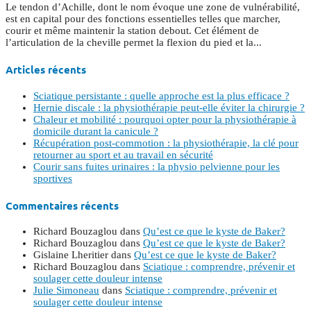
Le tendon d’Achille, dont le nom évoque une zone de vulnérabilité,
est en capital pour des fonctions essentielles telles que marcher,
courir et même maintenir la station debout. Cet élément de
l’articulation de la cheville permet la flexion du pied et la...
Articles récents
Sciatique persistante : quelle approche est la plus efficace ?
Hernie discale : la physiothérapie peut-elle éviter la chirurgie ?
Chaleur et mobilité : pourquoi opter pour la physiothérapie à
domicile durant la canicule ?
Récupération post-commotion : la physiothérapie, la clé pour
retourner au sport et au travail en sécurité
Courir sans fuites urinaires : la physio pelvienne pour les
sportives
Commentaires récents
Richard Bouzaglou
dans
Qu’est ce que le kyste de Baker?
Richard Bouzaglou
dans
Qu’est ce que le kyste de Baker?
Gislaine Lheritier
dans
Qu’est ce que le kyste de Baker?
Richard Bouzaglou
dans
Sciatique : comprendre, prévenir et
soulager cette douleur intense
Julie Simoneau
dans
Sciatique : comprendre, prévenir et
soulager cette douleur intense