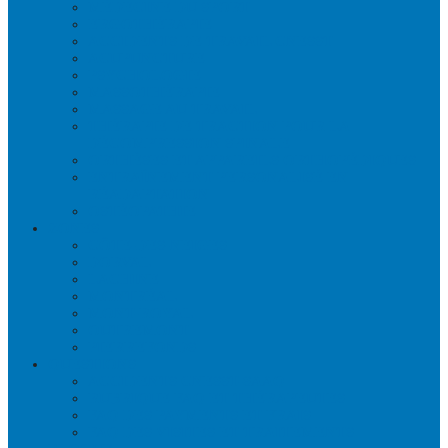
MÉDECINE DU SPORT
ERGOTHÉRAPIE
ACCIDENTS DE TRAVAIL CNESST
ACUPUNCTURE
PSYCHOLOGIE
MASSOTHÉRAPIE
MASSAGE AU TRAVAIL
THÉRAPIE DE TRACTION POUR LA
DÉCOMPRESSION SPINALE
ORTHÈSES ET APPAREILS ORTHOPÉDIQUES
ENTRAÎNEMENT PERSONALISÉ EN
RÉADAPTATION
OSTÉOPATHIE
ZONES
CÔTE-DES-NEIGES
DORVAL
LACHINE
MONTRÉAL
MONT-ROYAL
OUTREMONT
PIERREFONDS
QUESTIONS
ACCIDENTS CNESST-SAAQ
RUBRIQUE FAQ ET THÉRAPEUTES
FAQ DES PAYMENTS ET FRAIS
FAQ DES VISITES ET TRAITEMENTS