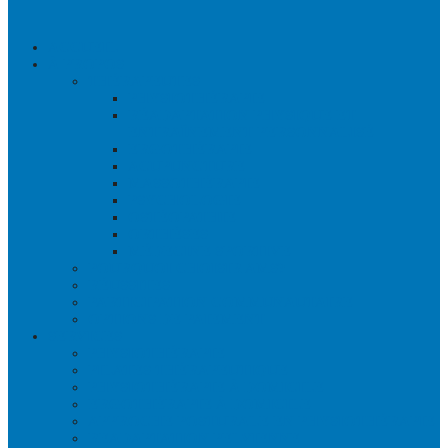
ACCUEIL
À PROPOS
THÉRAPEUTES
PHYSIOTHÉRAPIE
RÉADAPTATION PHYSIQUE ET
ENTRAÎNEMENT PERSONNALISÉ
ERGOTHÉRAPIE
ACUPUNCTURE
MASSOTHÉRAPIE
PSYCHOLOGIE
OSTÉOPATHIE
ORTHÈSES
MÉDECINE SPORTIVE
POURQUOI CHOISIR AMS?
RÉUSSITES
PARTICIPATION COMMUNAUTAIRE
OPTIONS DE PAIEMENT
SERVICES
PHYSIOTHÉRAPIE
PILATES THÉRAPEUTIQUE
PHYSIOTHÉRAPIE À DOMICILE
ERGOTHÉRAPIE À DOMICILE
APPROCHE POSTURALE EN PHYSIOTHÉRAPIE
READAPTATION PELVIENNE