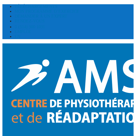
TÉLÉCHARGEMENTS
MON PROGRAMME D’EXERCICE
DEMANDER À UN EXPERT
RENDEZ-VOUS
(514) 300 1031
EMPLOI
EN